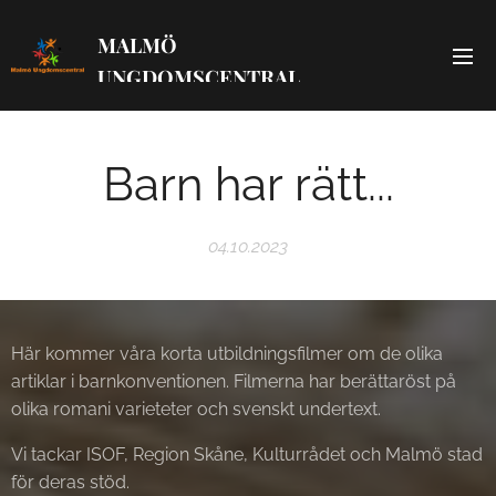
MALMÖ
UNGDOMSCENTRAL
Barn har rätt...
04.10.2023
Här kommer våra korta utbildningsfilmer om de olika
artiklar i barnkonventionen. Filmerna har berättaröst på
olika romani varieteter och svenskt undertext.
Vi tackar ISOF, Region Skåne, Kulturrådet och Malmö stad
för deras stöd.