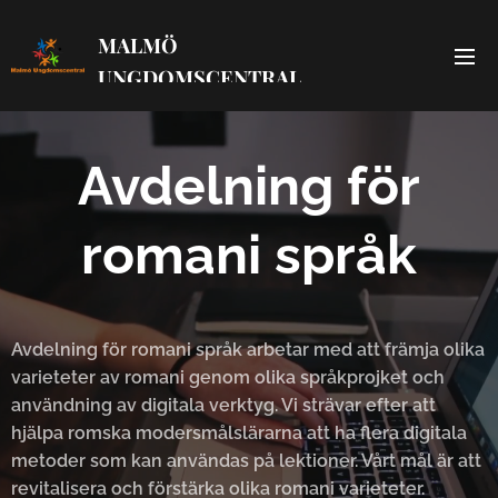
MALMÖ
UNGDOMSCENTRAL
Avdelning för
romani språk
Avdelning för romani språk arbetar med att främja olika
varieteter av romani genom olika språkprojket och
användning av digitala verktyg. Vi strävar efter att
hjälpa romska modersmålslärarna att ha flera digitala
metoder som kan användas på lektioner. Vårt mål är att
revitalisera och förstärka olika romani varieteter.