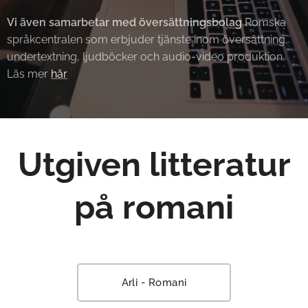
Vi även samarbetar med översättningsbolag
Romska
språkcentralen som erbjuder tjänste inom översättning,
undertextning, ljudböcker och audio-video produktion.
Läs mer
här
Utgiven litteratur
på romani
Arli - Romani